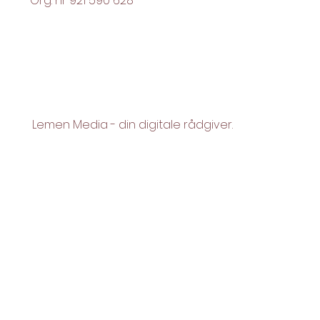
Org. nr 921 590 628
Lemen Media - din digitale rådgiver.