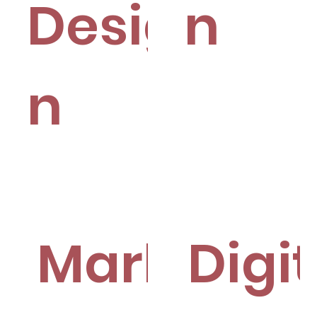
Desig
n
n
Markedsfø
Digit