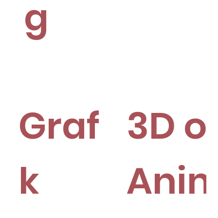
g
Grafis
3D o
k
Anim