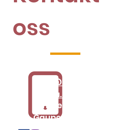
oss
48 35 81 86
post@lemen-
media.no
Amsvegen 171, 2355
Gaupen