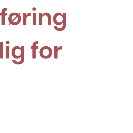
føring
lig for